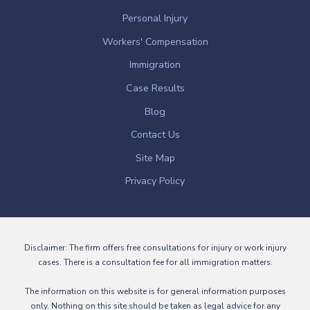
Personal Injury
Workers' Compensation
Immigration
Case Results
Blog
Contact Us
Site Map
Privacy Policy
Disclaimer: The firm offers free consultations for injury or work injury
cases. There is a consultation fee for all immigration matters.
The information on this website is for general information purposes
only. Nothing on this site should be taken as legal advice for any